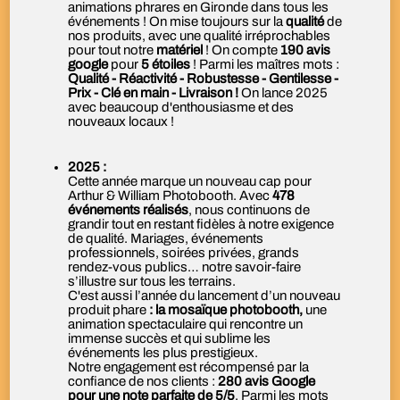
animations phrares en Gironde dans tous les
événements ! On mise toujours sur la
qualité
de
nos produits, avec une qualité irréprochables
pour tout notre
matériel
! On compte
190 avis
google
pour
5 étoiles
! Parmi les maîtres mots :
Qualité - Réactivité - Robustesse - Gentilesse -
Prix - Clé en main - Livraison !
On lance 2025
avec beaucoup d'enthousiasme et des
nouveaux locaux !
2025 :
Cette année marque un nouveau cap pour
Arthur & William Photobooth. Avec
478
événements réalisés
, nous continuons de
grandir tout en restant fidèles à notre exigence
de qualité. Mariages, événements
professionnels, soirées privées, grands
rendez-vous publics… notre savoir-faire
s’illustre sur tous les terrains.
C'est aussi l’année du lancement d’un nouveau
produit phare
: la mosaïque photobooth,
une
animation spectaculaire qui rencontre un
immense succès et qui sublime les
événements les plus prestigieux.
Notre engagement est récompensé par la
confiance de nos clients :
280 avis Google
pour une note parfaite de 5/5
. Parmi les mots