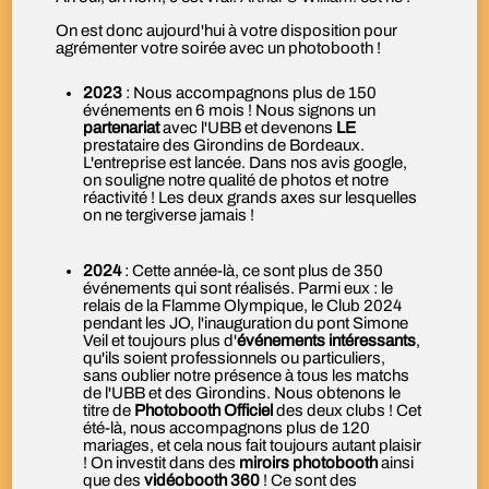
On est donc aujourd'hui à votre disposition pour
agrémenter votre soirée avec un photobooth !
2023
: Nous accompagnons plus de 150
événements en 6 mois ! Nous signons un
partenariat
avec l'UBB et devenons
LE
prestataire des Girondins de Bordeaux.
L'entreprise est lancée. Dans nos avis google,
on souligne notre qualité de photos et notre
réactivité ! Les deux grands axes sur lesquelles
on ne tergiverse jamais !
2024
: Cette année-là, ce sont plus de 350
événements qui sont réalisés. Parmi eux : le
relais de la Flamme Olympique, le Club 2024
pendant les JO, l'inauguration du pont Simone
Veil et toujours plus d'
événements intéressants
,
qu'ils soient professionnels ou particuliers,
sans oublier notre présence à tous les matchs
de l'UBB et des Girondins. Nous obtenons le
titre de
Photobooth Officiel
des deux clubs ! Cet
été-là, nous accompagnons plus de 120
mariages, et cela nous fait toujours autant plaisir
! On investit dans des
miroirs photobooth
ainsi
que des
vidéobooth 360
! Ce sont des