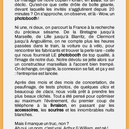
Le mariage de notre copain Florian, en
2020
, fut un
déclic. Qu’est-ce que cette drôle de boîte géante,
devant laquelle les invités s'agglutinent depuis 20
minutes ? On s'approche, on observe, et là - Wow, un
photobooth
!
Ni une, ni deux, on parcourt la France à la recherche
du précieux sésame. De la Bretagne jusqu’à
Marseille, de Lille jusqu’à Biarritz, de Clermont
jusqu’à Angoulême, on ne compte plus les heures
passées dans le train, la voiture ou à vélo, pour
rencontrer les fabricants et trouver la perle rare - celle
qui nous fournirait LE
photobooth
de top qualité, à
l'image de notre duo. Notre dévolu se jette alors sur
un constructeur marseillais à l'accent bien trempé.
On échange, on rigole, la connexion se fait, et ça y est
: l’entreprise est lancée.
Après des mois et des mois de concertation, de
peaufinage, de tests photos, de quelques
clics
et
beaucoup de
clacs
, nous voilà prêt à prendre les
plus beaux clichés. Tout a été pensé pour optimiser
au maximum l’événement, du premier coup de
téléphone à la
livraison
, en passant par les
accessoires
, les
sourires
et les innombrables nuits
blanches.
Mais il manque un truc, non ?
Ah oui, un nom, c'est vrai.
Arthur & William.
est né !